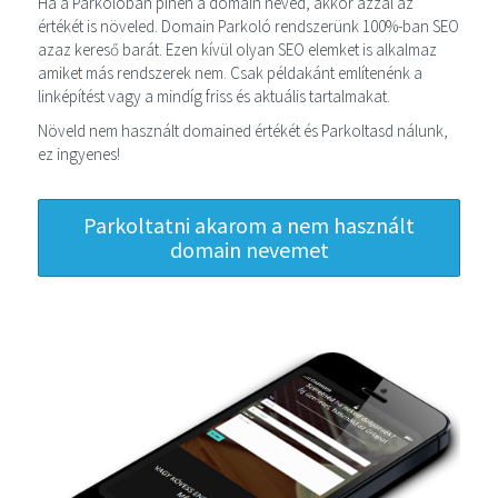
Ha a Parkolóban pihen a domain neved, akkor azzal az
értékét is növeled. Domain Parkoló rendszerünk 100%-ban SEO
azaz kereső barát. Ezen kívül olyan SEO elemket is alkalmaz
amiket más rendszerek nem. Csak példakánt említenénk a
linképítést vagy a mindíg friss és aktuális tartalmakat.
Növeld nem használt domained értékét és Parkoltasd nálunk,
ez ingyenes!
Parkoltatni akarom a nem használt
domain nevemet