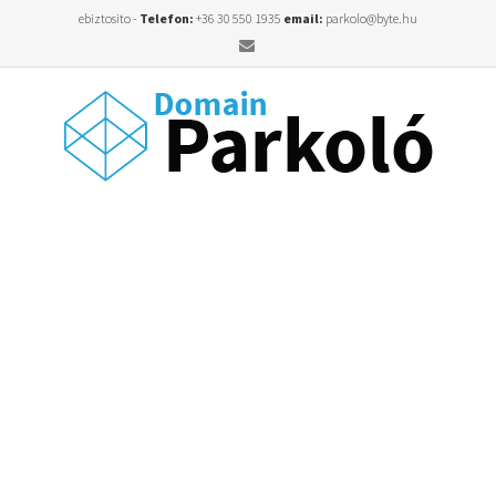
ebiztosito -
Telefon:
+36 30 550 1935
email:
parkolo@byte.hu
Email