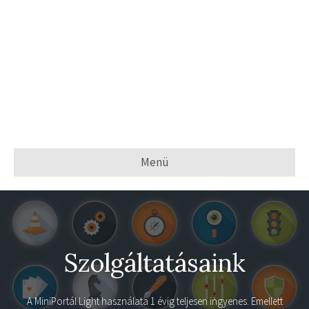
Menü
Szolgáltatásaink
A
MiniPortál Light
használata 1 évig teljesen ingyenes. Emellett