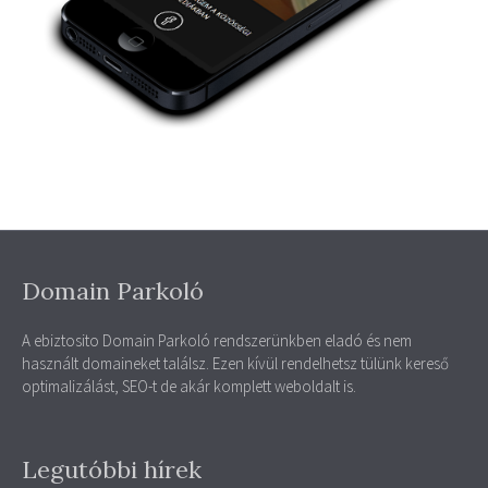
Domain Parkoló
A ebiztosito Domain Parkoló rendszerünkben eladó és nem
használt domaineket találsz. Ezen kívül rendelhetsz tülünk kereső
optimalizálást, SEO-t de akár komplett weboldalt is.
Legutóbbi hírek