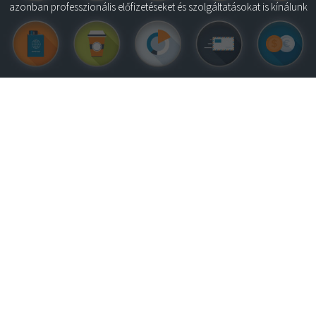
azonban professzionális előfizetéseket és szolgáltatásokat is kínálunk